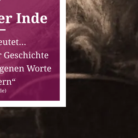
er Inde
eutet…
r Geschichte
igenen Worte
ern“
de)